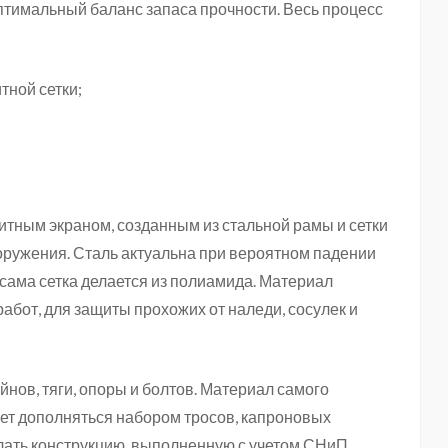
птимальный баланс запаса прочности. Весь процесс
ной сетки;
тным экраном, созданным из стальной рамы и сетки
ооружения. Сталь актуальна при вероятном падении
сама сетка делается из полиамида. Материал
бот, для защиты прохожих от наледи, сосулек и
нов, тяги, опоры и болтов. Материал самого
жет дополняться набором тросов, капроновых
лать конструкцию, выполненную с учетом СНиП,