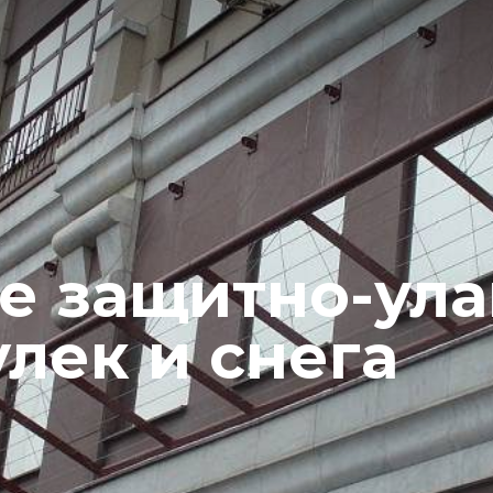
ие защитно-ул
улек и снега