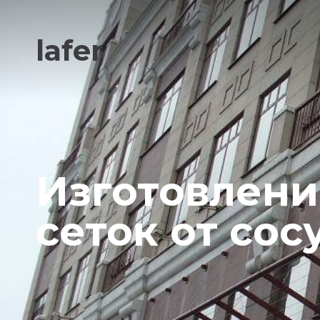
lafer
Изготовлен
сеток от сос